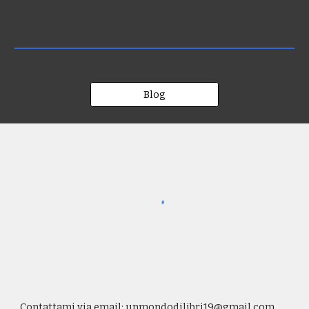
Blog
Contattami via email:
unmondodilibri19@gmail.com