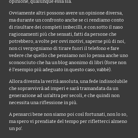
opinione, qualunque essa sia.
Ovviamente altri possono avere un opinione diversa,
ma durante un confronto anche se ci rendiamo conto
di risultare dei completi imbecilli, e con sotto il naso
ragionamenti più che sensati, fatti da persone che
potrebbero, a volte per ovvi motivi, saperne più di noi,
non ci vergogniamo di tirare fuori il telefono e fare
vedere che quello che pensiamo noi lo pensa anche uno
sconosciuto che ha un blog anonimo di libri (forse non
è l'esempio pi
ù
adeguato in questo caso, vabbè).
Allora diventa la verità assoluta, una fede indissolubile
che sopravvivrà ad imperi e sarà tramandata da un
generazione ad un'altra per secoli, e che quindi non
necessita una riflessione in più.
A pensarci bene non siamo poi così fortunati, non lo so,
ma spero vi prendiate del tempo per rifletterci almeno
un po'.