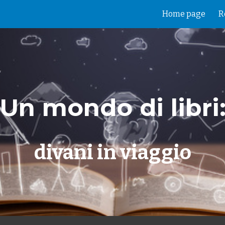
Home page
R
ip to main content
Skip to navigat
Un mondo di libri
divani in viaggio