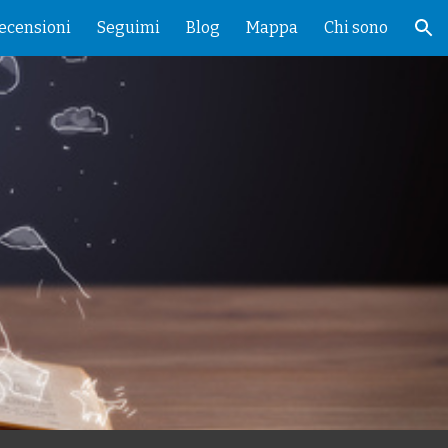
ecensioni
Seguimi
Blog
Mappa
Chi sono
ion
: