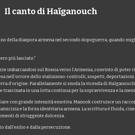
Il canto di Haïganouch
tino della diaspora armena nel secondo dopoguerra, quando miglia
ro più lasciato."
zze imbarcandosi sul Rossia verso l’Armenia, convinto di poter ri
esa nell’orrore dello stalinismo: controlli, sospetti, deportazio
terra d’origine. Parallelamente si snoda la vicenda di Haïganouch
a e trascinata in una lotta continua per la sopravvivenza e la mem
amiliare con grande intensità emotiva. Manook costruisce un ra
l’amicizia e la forza identitaria armena. La scrittura è fluida, ci
momenti di struggente dolcezza.
 dall’esilio e dalla persecuzione.