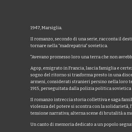
1947, Marsiglia.
Il romanzo, secondo di una serie, racconta il des
tornare nella “madrepatria” sovietica.
"Avevano promesso loro una terra che non avrebbe
Agop, emigrato in Francia, lascia famiglia e certe
sogno del ritorno si trasforma presto in una disc
armeni, considerati stranieri persino nella loro 
1915, perseguitata dalla polizia politica sovietic
Il romanzo intreccia storia collettiva e saga f
violenza del potere si scontra con la solidarietà, 
tensione narrativa; alterna scene di brutalità a 
Un canto di memoria dedicato a un popolo segnato