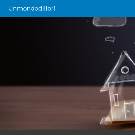
Unmondodilibri
Sk